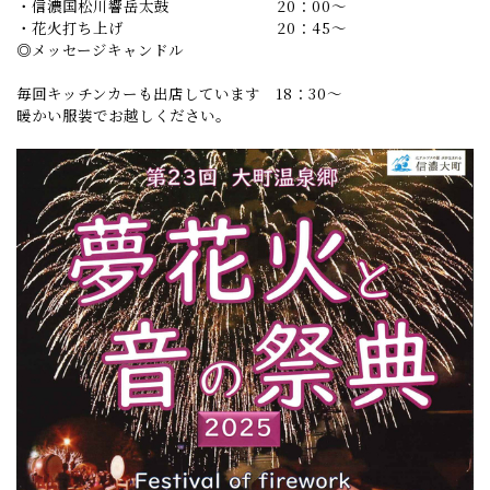
・信濃国松川響岳太鼓 20：00～
・花火打ち上げ 20：45～
◎メッセージキャンドル
毎回キッチンカーも出店しています 18：30～
暖かい服装でお越しください。