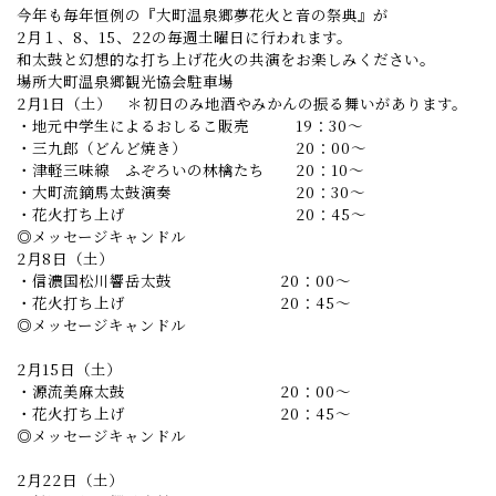
今年も毎年恒例の『大町温泉郷夢花火と音の祭典』が
2月１、8、15、22の毎週土曜日に行われます。
和太鼓と幻想的な打ち上げ花火の共演をお楽しみください。
場所大町温泉郷観光協会駐車場
2月1日（土） ＊初日のみ地酒やみかんの振る舞いがあります。
・地元中学生によるおしるこ販売 19：30～
・三九郎（どんど焼き） 20：00～
・津軽三味線 ふぞろいの林檎たち 20：10～
・大町流鏑馬太鼓演奏 20：30～
・花火打ち上げ 20：45～
◎メッセージキャンドル
2月8日（土）
・信濃国松川響岳太鼓 20：00～
・花火打ち上げ 20：45～
◎メッセージキャンドル
2月15日（土）
・源流美麻太鼓 20：00～
・花火打ち上げ 20：45～
◎メッセージキャンドル
2月22日（土）