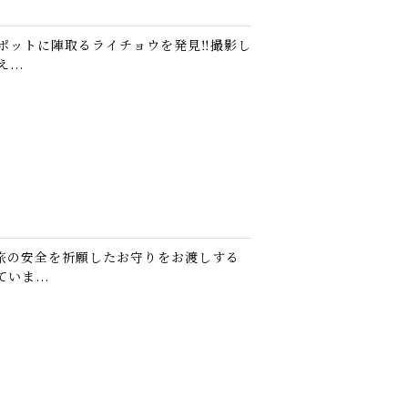
ットに陣取るライチョウを発見‼️撮影し
..
旅の安全を祈願したお守りをお渡しする
ま...