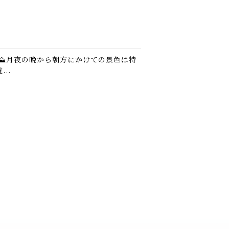
⛰️月夜の晩から朝方にかけての景色は特
..