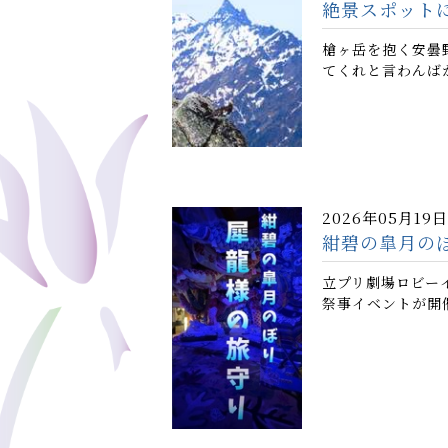
絶景スポット
槍ヶ岳を抱く安曇
てくれと言わんば
2026年05月19日
紺碧の皐月のぼ
立プリ劇場ロビー
祭事イベントが開