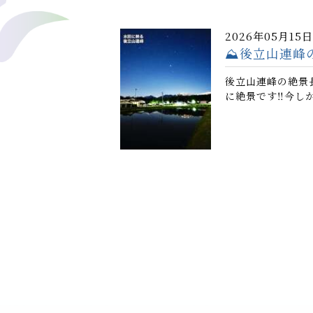
2026年05月15日
⛰️後立山連峰
後立山連峰の絶景
に絶景です‼️今し