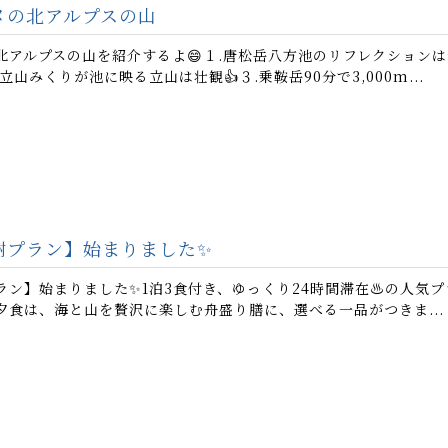
メの北アルプスの山
北アルプスの山を紹介するよ😄１.唐松岳八方池のリフレクション
山みくりが池に映る立山は壮観👍３.乗鞍岳90分で3,000m...
日
謝プラン】始まりました✨
ン】始まりました✨1泊3食付き、ゆっくり24時間滞在♨️の人気プ
夕食は、海と山を贅沢に楽しむ舟盛り膳に、選べる一品がつきま...
日