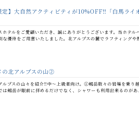
定】大自然アクティビティが10%OFF‼️「白馬ラ
スホテルをご愛顧いただき、誠にありがとうございます。当ホテル
別な優待をご用意いたしました。北アルプスの麓でラフティングや熱気
日
メの北アルプスの山②
アルプスの山々を紹介‼️中〜上級者向け。①剱岳数々の岩場を乗り
では剱岳が眼前に拝めるだけでなく、シャワーも利用出来るのがあ..
日