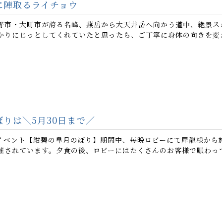
に陣取るライチョウ
野市・大町市が誇る名峰、燕岳から大天井岳へ向かう道中、絶景スポ
かりにじっとしてくれていたと思ったら、ご丁寧に身体の向きを変え.
りは＼5月30日まで／
イベント【紺碧の皐月のぼり】期間中、毎晩ロビーにて犀龍様から
催されています。夕食の後、ロビーにはたくさんのお客様で賑わってい