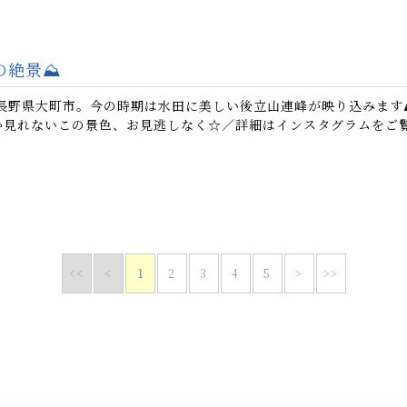
の絶景⛰️
長野県大町市。今の時期は水田に美しい後立山連峰が映り込みます
か見れないこの景色、お見逃しなく☆／詳細はインスタグラムをご覧.
<<
<
1
2
3
4
5
>
>>